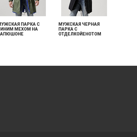
МУЖСКАЯ ПАРКА С
МУЖСКАЯ ЧЕРНАЯ
МУЖСК
СИНИМ МЕХОМ НА
ПАРКА С
КЛАСС
КАПЮШОНЕ
ОТДЕЛКОЙЕНОТОМ
ПУХОВИ
СЪЕМН
КАПЮШ