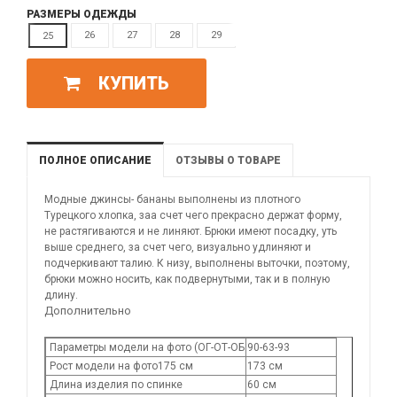
РАЗМЕРЫ ОДЕЖДЫ
26
27
28
29
30
25
КУПИТЬ
ПОЛНОЕ ОПИСАНИЕ
ОТЗЫВЫ О ТОВАРЕ
Модные джинсы- бананы выполнены из плотного
Турецкого хлопка, заа счет чего прекрасно держат форму,
не растягиваются и не линяют. Брюки имеют посадку, уть
выше среднего, за счет чего, визуально удлиняют и
подчеркивают талию. К низу, выполнены выточки, поэтому,
брюки можно носить, как подвернутыми, так и в полную
длину.
Дополнительно
Параметры модели на фото (ОГ-ОТ-ОБ
90-63-93
Рост модели на фото175 см
173 см
Длина изделия по спинке
60 см