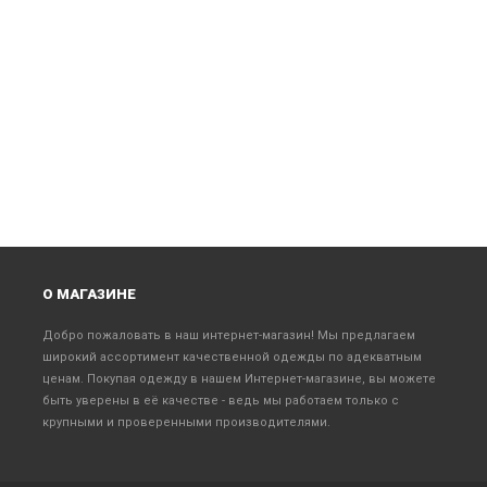
О МАГАЗИНЕ
Добро пожаловать в наш интернет-магазин! Мы предлагаем
широкий ассортимент качественной одежды по адекватным
ценам. Покупая одежду в нашем Интернет-магазине, вы можете
быть уверены в её качестве - ведь мы работаем только с
крупными и проверенными производителями.