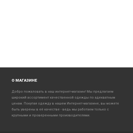
О МАГАЗИНЕ
Добро пожаловать в наш интернет-магазин! Мы предлагаем
широкий ассортимент качественной одежды по адекватным
ценам. Покупая одежду в нашем Интернет-магазине, вы можете
быть уверены в её качестве - ведь мы работаем только с
крупными и проверенными производителями.