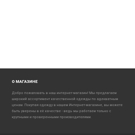
О МАГАЗИНЕ
Добро пожаловать в наш интернет-магазин! Мы предлагаем
широкий ассортимент качественной одежды по адекватным
ценам. Покупая одежду в нашем Интернет-магазине, вы можете
быть уверены в её качестве - ведь мы работаем только с
крупными и проверенными производителями.