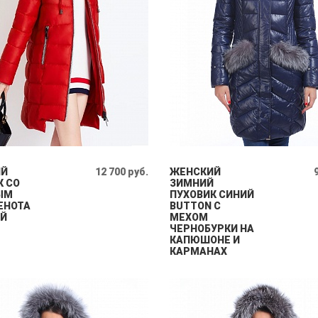
ИЙ
12 700 руб.
ЖЕНСКИЙ
К СО
ЗИМНИЙ
ЫМ
ПУХОВИК СИНИЙ
ЕНОТА
BUTTON С
Й
МЕХОМ
ЧЕРНОБУРКИ НА
КАПЮШОНЕ И
КАРМАНАХ