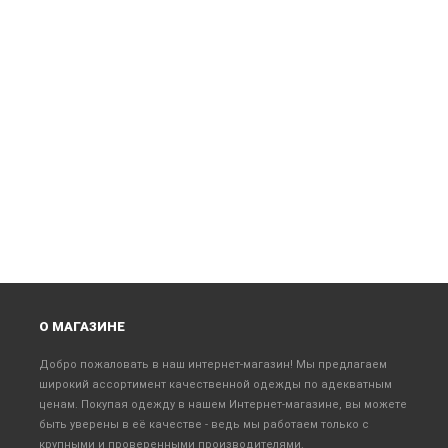
О МАГАЗИНЕ
Добро пожаловать в наш интернет-магазин! Мы предлагаем
широкий ассортимент качественной одежды по адекватным
ценам. Покупая одежду в нашем Интернет-магазине, вы можете
быть уверены в её качестве - ведь мы работаем только с
крупными и проверенными производителями.