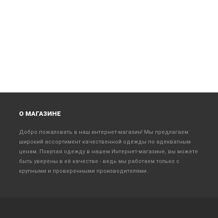
О МАГАЗИНЕ
Добро пожаловать в наш интернет-магазин! Мы предлагаем
широкий ассортимент качественной одежды по адекватным
ценам. Покупая одежду в нашем Интернет-магазине, вы можете
быть уверены в её качестве - ведь мы работаем только с
крупными и проверенными производителями.