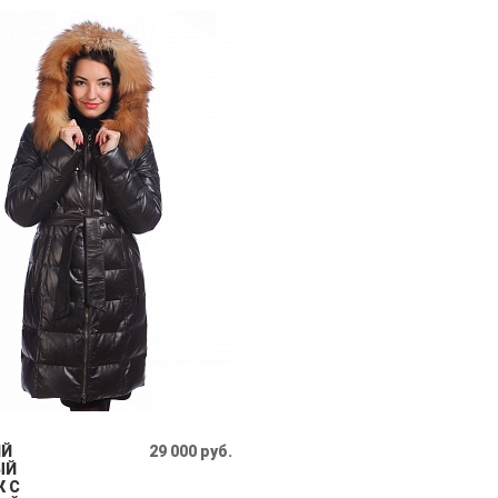
ИЙ
29 000 руб.
ЫЙ
К С